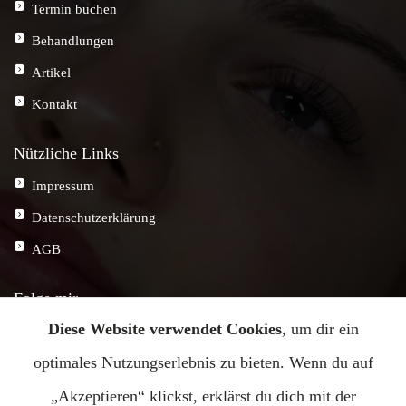
Termin buchen
Behandlungen
Artikel
Kontakt
Nützliche Links
Impressum
Datenschutzerklärung
AGB
Folge mir
Diese Website verwendet Cookies
, um dir ein
Instagram
optimales Nutzungserlebnis zu bieten. Wenn du auf
Telegram
WhatsApp
„Akzeptieren“ klickst,
erklärst du dich mit der